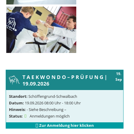
19.
T A E K W O N D O – P R Ü F U N G |
Sep
19.09.2026
Standort:
Schöffengrund-Schwalbach
Datum:
19.09.2026 08:00 Uhr - 18:00 Uhr
Hinweis:
- Siehe Beschreibung –
Status:
Anmeldungen möglich
Zur Anmeldung hier klicken