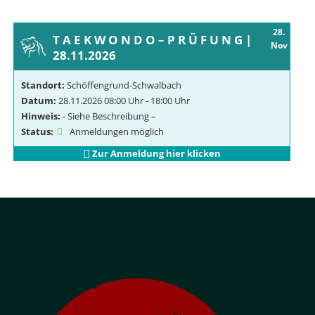
28.
T A E K W O N D O – P R Ü F U N G |
Nov
28.11.2026
Standort:
Schöffengrund-Schwalbach
Datum:
28.11.2026 08:00 Uhr - 18:00 Uhr
Hinweis:
- Siehe Beschreibung –
Status:
Anmeldungen möglich
Zur Anmeldung hier klicken